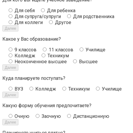
Для себя
Для ребенка
Для супруга/супруги
Для родственника
Для коллеги
Другое
Далее
Какое у Вас образование?
9 классов
11 классов
Училище
Колледж
Техникум
Неоконченное высшее
Высшее
Далее
Куда планируете поступать?
ВУЗ
Колледж
Техникум
Училище
Далее
Какую форму обучения предпочитаете?
Очную
Заочную
Дистанционную
Далее
Планируете учиться платно?