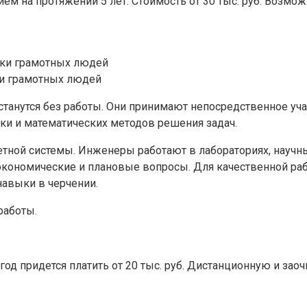
м на протяжении 5 лет. Стоимость от 30 тыс. руб. Возмож
ки грамотных людей
анутся без работы. Они принимают непосредственное учас
ики и математических методов решения задач.
етной системы. Инженеры работают в лабораториях, науч
кономические и плановые вопросы. Для качественной ра
авыки в черчении.
работы.
 год придется платить от 20 тыс. руб. Дистанционную и з