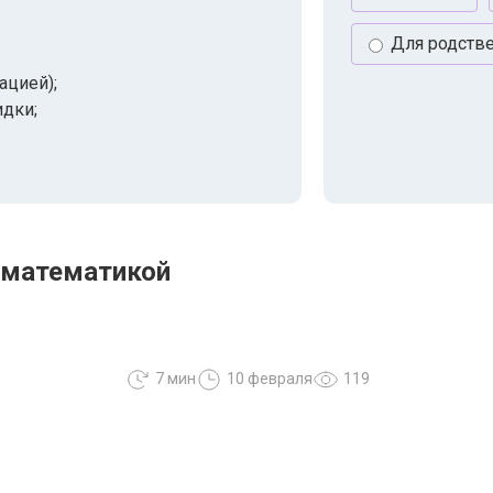
Для родств
ацией);
идки;
 математикой
7 мин
10 февраля
119