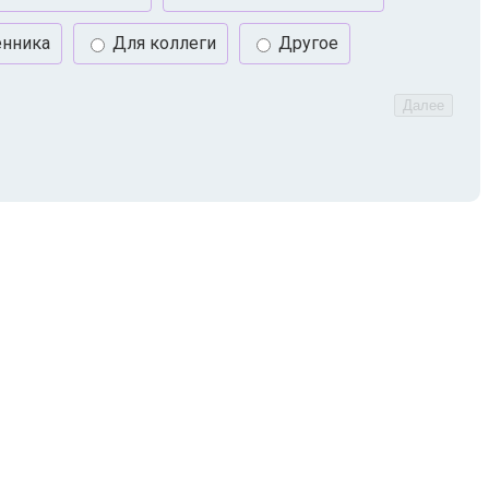
енника
Для коллеги
Другое
Далее