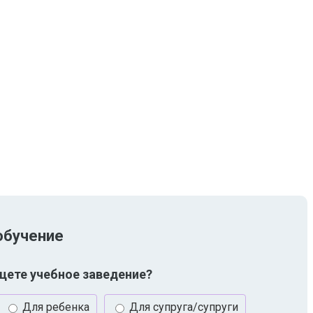
обучение
щете учебное заведение?
Для ребенка
Для супруга/супруги