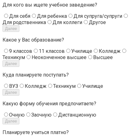
Для кого вы ищете учебное заведение?
Для себя
Для ребенка
Для супруга/супруги
Для родственника
Для коллеги
Другое
Далее
Какое у Вас образование?
9 классов
11 классов
Училище
Колледж
Техникум
Неоконченное высшее
Высшее
Далее
Куда планируете поступать?
ВУЗ
Колледж
Техникум
Училище
Далее
Какую форму обучения предпочитаете?
Очную
Заочную
Дистанционную
Далее
Планируете учиться платно?